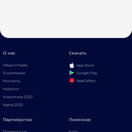
О нас
Скачать
Наши отзывы
App Store
Google Play
О компании
AppGallery
Контакты
Новости
Аналитика ZOZI
Карта ZOZI
Партнёрство
Полезное
Презентация
Блог