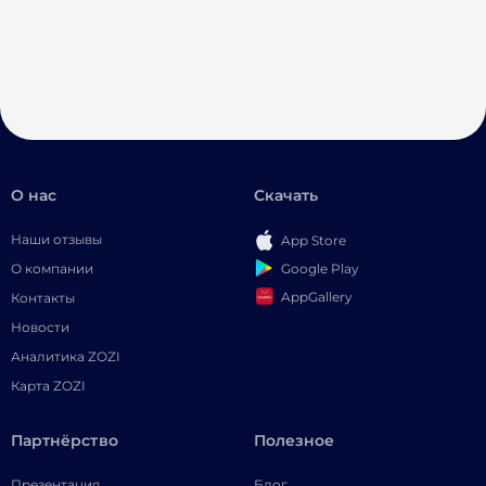
О нас
Скачать
Наши отзывы
App Store
Google Play
О компании
AppGallery
Контакты
Новости
Аналитика ZOZI
Карта ZOZI
Партнёрство
Полезное
Презентация
Блог