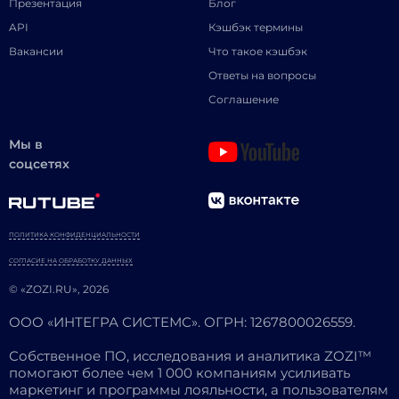
Презентация
Блог
API
Кэшбэк термины
Вакансии
Что такое кэшбэк
Ответы на вопросы
Соглашение
Мы в
соцсетях
ПОЛИТИКА КОНФИДЕНЦИАЛЬНОСТИ
СОГЛАСИЕ НА ОБРАБОТКУ ДАННЫХ
© «ZOZI.RU», 2026
ООО «ИНТЕГРА СИСТЕМС». ОГРН: 1267800026559.
Собственное ПО, исследования и аналитика ZOZI™
помогают более чем 1 000 компаниям усиливать
маркетинг и программы лояльности, а пользователям