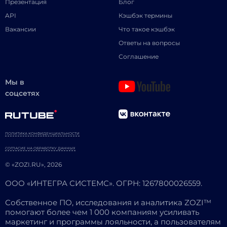
Презентация
Блог
API
Кэшбэк термины
Вакансии
Что такое кэшбэк
Ответы на вопросы
Соглашение
Мы в
соцсетях
ПОЛИТИКА КОНФИДЕНЦИАЛЬНОСТИ
СОГЛАСИЕ НА ОБРАБОТКУ ДАННЫХ
© «ZOZI.RU», 2026
ООО «ИНТЕГРА СИСТЕМС». ОГРН: 1267800026559.
Собственное ПО, исследования и аналитика ZOZI™
помогают более чем 1 000 компаниям усиливать
маркетинг и программы лояльности, а пользователям