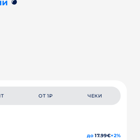
💣
ии
ЙТ
ОТ 1₽
ЧЕКИ
до
17.99€
+2%