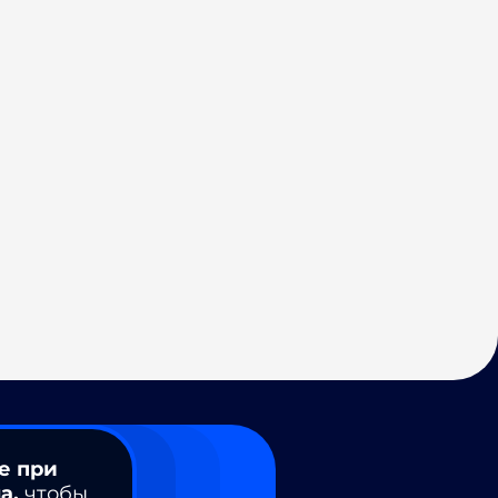
е при
а,
чтобы