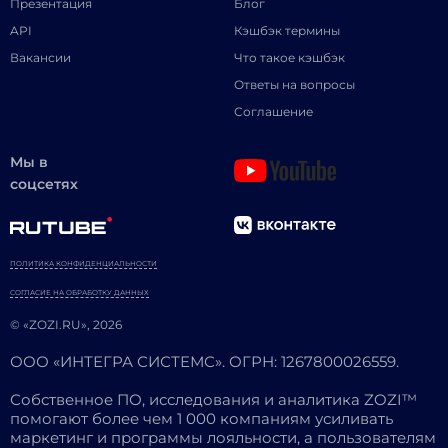
Презентация
Блог
API
Кэшбэк термины
Вакансии
Что такое кэшбэк
Ответы на вопросы
Соглашение
Мы в
соцсетях
ПОЛИТИКА КОНФИДЕНЦИАЛЬНОСТИ
СОГЛАСИЕ НА ОБРАБОТКУ ДАННЫХ
© «ZOZI.RU», 2026
ООО «ИНТЕГРА СИСТЕМС». ОГРН: 1267800026559.
Собственное ПО, исследования и аналитика ZOZI™
помогают более чем 1 000 компаниям усиливать
маркетинг и программы лояльности, а пользователям