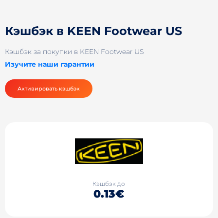
Кэшбэк в KEEN Footwear US
Кэшбэк за покупки в KEEN Footwear US
Изучите наши гарантии
Активировать кэшбэк
Кэшбэк до
0.13€