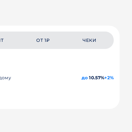
ЙТ
ОТ 1₽
ЧЕКИ
 дому
до
10.57%
+2%