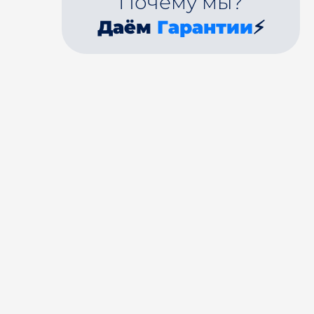
Почему мы?
Даём
Гарантии
⚡