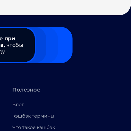
е при
а,
чтобы
ду.
Полезное
Блог
Кэшбэк термины
Что такое кэшбэк