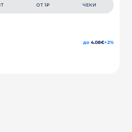
ЙТ
ОТ 1₽
ЧЕКИ
до
4.08€
+2%