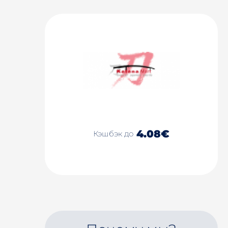
4.08€
Кэшбэк до