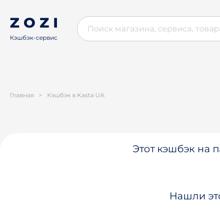
Кэшбэк-сервис
Главная
>
Кэшбэк в Kasta UA
Этот кэшбэк на п
Нашли эт