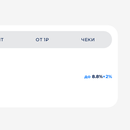
ЙТ
ОТ 1₽
ЧЕКИ
до
8.8%
+2%