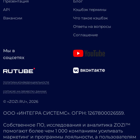
Презентация
Блог
API
Кэшбэк термины
Вакансии
Что такое кэшбэк
Ответы на вопросы
Соглашение
Мы в
соцсетях
ПОЛИТИКА КОНФИДЕНЦИАЛЬНОСТИ
СОГЛАСИЕ НА ОБРАБОТКУ ДАННЫХ
© «ZOZI.RU», 2026
ООО «ИНТЕГРА СИСТЕМС». ОГРН: 1267800026559.
Собственное ПО, исследования и аналитика ZOZI™
помогают более чем 1 000 компаниям усиливать
маркетинг и программы лояльности, а пользователям