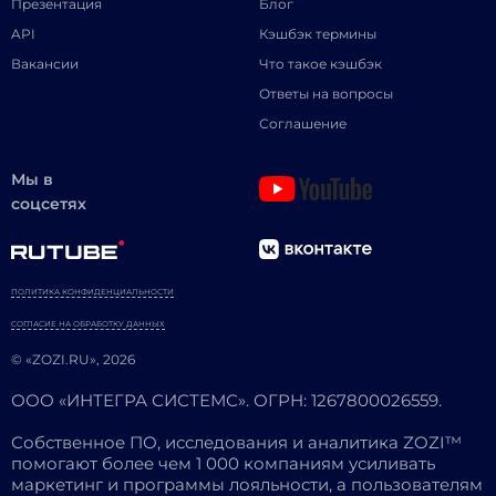
Презентация
Блог
API
Кэшбэк термины
Вакансии
Что такое кэшбэк
Ответы на вопросы
Соглашение
Мы в
соцсетях
ПОЛИТИКА КОНФИДЕНЦИАЛЬНОСТИ
СОГЛАСИЕ НА ОБРАБОТКУ ДАННЫХ
© «ZOZI.RU», 2026
ООО «ИНТЕГРА СИСТЕМС». ОГРН: 1267800026559.
Собственное ПО, исследования и аналитика ZOZI™
помогают более чем 1 000 компаниям усиливать
маркетинг и программы лояльности, а пользователям