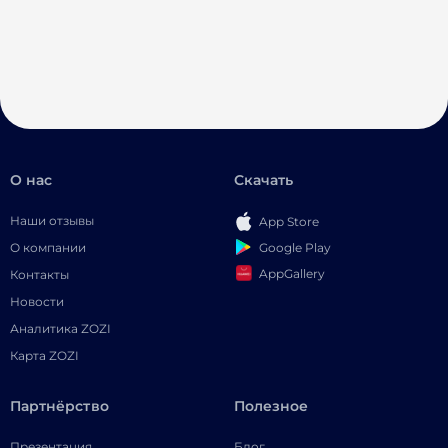
О нас
Скачать
Наши отзывы
App Store
Google Play
О компании
AppGallery
Контакты
Новости
Аналитика ZOZI
Карта ZOZI
Партнёрство
Полезное
Презентация
Блог