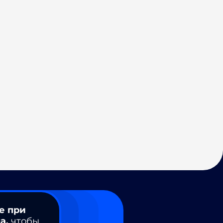
е при
а,
чтобы