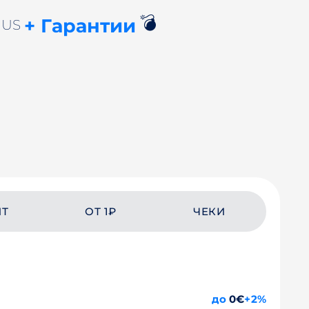
💣
+ Гарантии
r US
ЙТ
ОТ 1₽
ЧЕКИ
до
0€
+2%