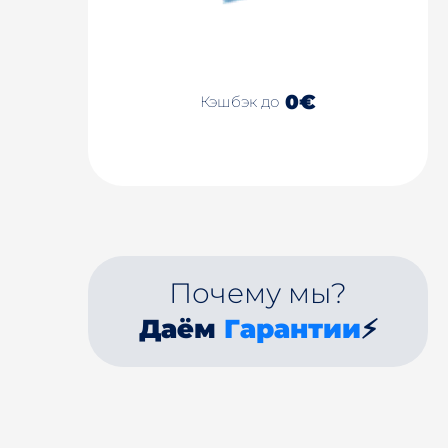
0€
Кэшбэк до
Почему мы?
Даём
Гарантии
⚡