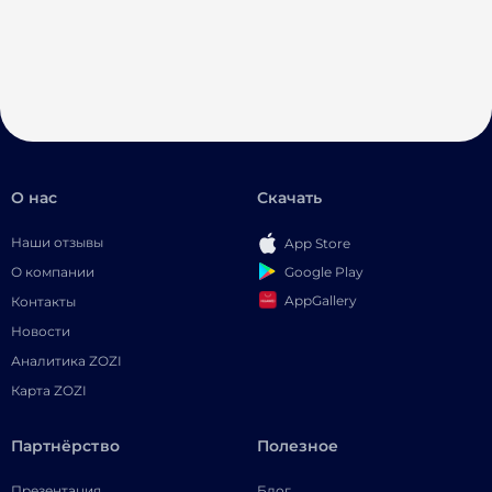
О нас
Скачать
Наши отзывы
App Store
Google Play
О компании
AppGallery
Контакты
Новости
Аналитика ZOZI
Карта ZOZI
Партнёрство
Полезное
Презентация
Блог