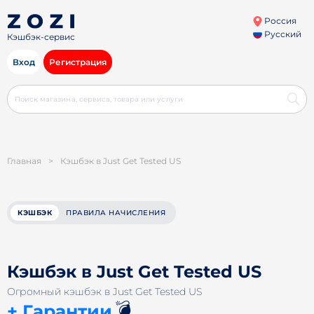
Россия
Русский
Кэшбэк-сервис
Вход
Регистрация
Главная
>
Кэшбэк в Just Get Tested US
КЭШБЭК
ПРАВИЛА НАЧИСЛЕНИЯ
Кэшбэк в Just Get Tested US
Огромный кэшбэк в Just Get Tested US
💣
+ Гарантии