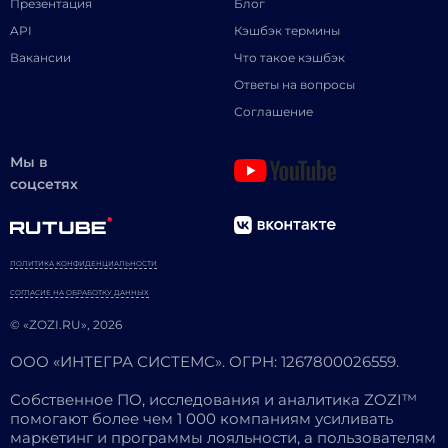
Презентация
Блог
API
Кэшбэк термины
Вакансии
Что такое кэшбэк
Ответы на вопросы
Соглашение
Мы в
соцсетях
ПОЛИТИКА КОНФИДЕНЦИАЛЬНОСТИ
СОГЛАСИЕ НА ОБРАБОТКУ ДАННЫХ
© «ZOZI.RU», 2026
ООО «ИНТЕГРА СИСТЕМС». ОГРН: 1267800026559.
Собственное ПО, исследования и аналитика ZOZI™
помогают более чем 1 000 компаниям усиливать
маркетинг и программы лояльности, а пользователям