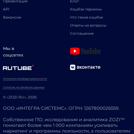
Презентация
Блог
API
Кэшбэк термины
Вакансии
Что такое кэшбэк
Ответы на вопросы
Соглашение
Мы в
соцсетях
ПОЛИТИКА КОНФИДЕНЦИАЛЬНОСТИ
СОГЛАСИЕ НА ОБРАБОТКУ ДАННЫХ
© «ZOZI.RU», 2026
ООО «ИНТЕГРА СИСТЕМС». ОГРН: 1267800026559.
Собственное ПО, исследования и аналитика ZOZI™
помогают более чем 1 000 компаниям усиливать
маркетинг и программы лояльности, а пользователям