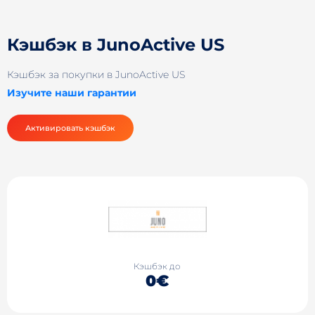
Кэшбэк в JunoActive US
Кэшбэк за покупки в JunoActive US
Изучите наши гарантии
Активировать кэшбэк
Кэшбэк до
0€