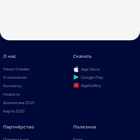
О нас
Скачать
Наши отзывы
App Store
Google Play
О компании
AppGallery
Контакты
Новости
Аналитика ZOZI
Карта ZOZI
Партнёрство
Полезное
Презентация
Блог