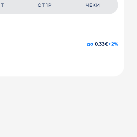
ЙТ
ОТ 1₽
ЧЕКИ
до
0.33€
+2%