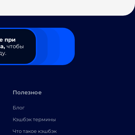
е при
а,
чтобы
ду.
Полезное
Блог
Кэшбэк термины
Что такое кэшбэк