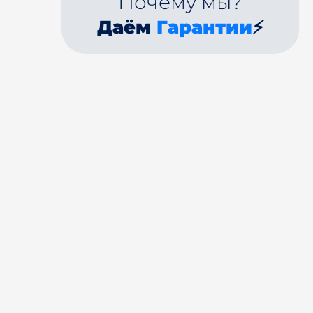
Почему мы?
Даём
Гарантии
⚡