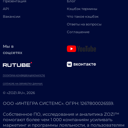
Презентация
Блог
API
Кэшбэк термины
Вакансии
Что такое кэшбэк
Ответы на вопросы
Соглашение
Мы в
соцсетях
ПОЛИТИКА КОНФИДЕНЦИАЛЬНОСТИ
СОГЛАСИЕ НА ОБРАБОТКУ ДАННЫХ
© «ZOZI.RU», 2026
ООО «ИНТЕГРА СИСТЕМС». ОГРН: 1267800026559.
Собственное ПО, исследования и аналитика ZOZI™
помогают более чем 1 000 компаниям усиливать
маркетинг и программы лояльности, а пользователям