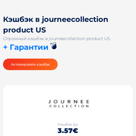
Кэшбэк в journeecollection
product US
Огромный кэшбэк в journeecollection product US
💣
+ Гарантии
Активировать кэшбэк
Кэшбэк до
3.57€