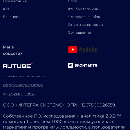
Презентация
Блог
API
Кэшбэк термины
Вакансии
Что такое кэшбэк
Ответы на вопросы
Соглашение
Мы в
соцсетях
ПОЛИТИКА КОНФИДЕНЦИАЛЬНОСТИ
СОГЛАСИЕ НА ОБРАБОТКУ ДАННЫХ
© «ZOZI.RU», 2026
ООО «ИНТЕГРА СИСТЕМС». ОГРН: 1267800026559.
Собственное ПО, исследования и аналитика ZOZI™
помогают более чем 1 000 компаниям усиливать
маркетинг и программы лояльности, а пользователям