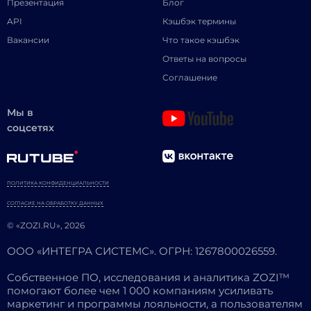
Презентация
Блог
API
Кэшбэк термины
Вакансии
Что такое кэшбэк
Ответы на вопросы
Соглашение
Мы в
соцсетях
ПОЛИТИКА КОНФИДЕНЦИАЛЬНОСТИ
СОГЛАСИЕ НА ОБРАБОТКУ ДАННЫХ
© «ZOZI.RU», 2026
ООО «ИНТЕГРА СИСТЕМС». ОГРН: 1267800026559.
Собственное ПО, исследования и аналитика ZOZI™
помогают более чем 1 000 компаниям усиливать
маркетинг и программы лояльности, а пользователям