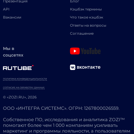
Презентация
Блог
API
Кэшбэк термины
Вакансии
Что такое кэшбэк
Ответы на вопросы
Соглашение
Мы в
соцсетях
ПОЛИТИКА КОНФИДЕНЦИАЛЬНОСТИ
СОГЛАСИЕ НА ОБРАБОТКУ ДАННЫХ
© «ZOZI.RU», 2026
ООО «ИНТЕГРА СИСТЕМС». ОГРН: 1267800026559.
Собственное ПО, исследования и аналитика ZOZI™
помогают более чем 1 000 компаниям усиливать
маркетинг и программы лояльности, а пользователям