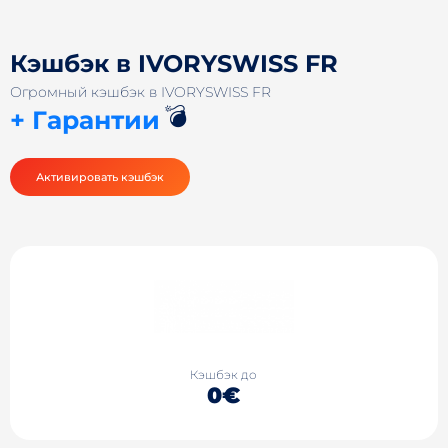
Кэшбэк в IVORYSWISS FR
Огромный кэшбэк в IVORYSWISS FR
💣
+ Гарантии
Активировать кэшбэк
Кэшбэк до
0€