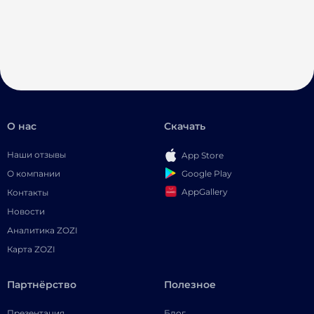
О нас
Скачать
Наши отзывы
App Store
Google Play
О компании
AppGallery
Контакты
Новости
Аналитика ZOZI
Карта ZOZI
Партнёрство
Полезное
Презентация
Блог