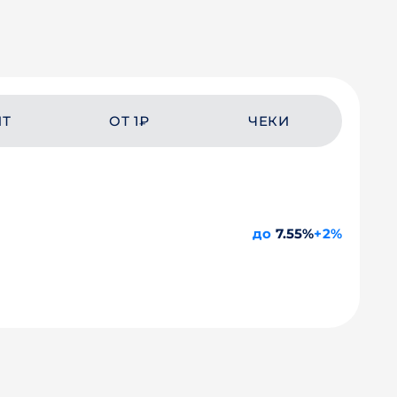
ЙТ
ОТ 1₽
ЧЕКИ
до
7.55%
+2%