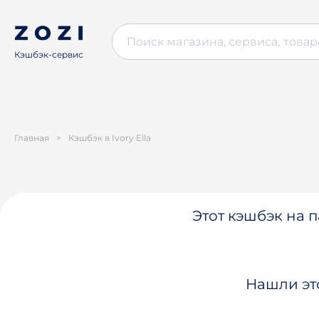
Кэшбэк-сервис
Главная
>
Кэшбэк в Ivory Ella
Этот кэшбэк на п
Нашли эт