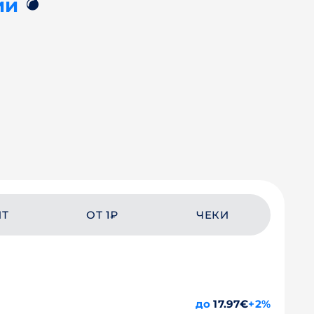
💣
ии
ЙТ
ОТ 1₽
ЧЕКИ
до
17.97€
+2%