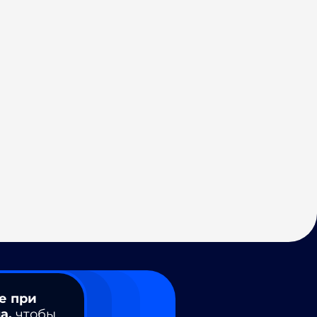
е при
а,
чтобы