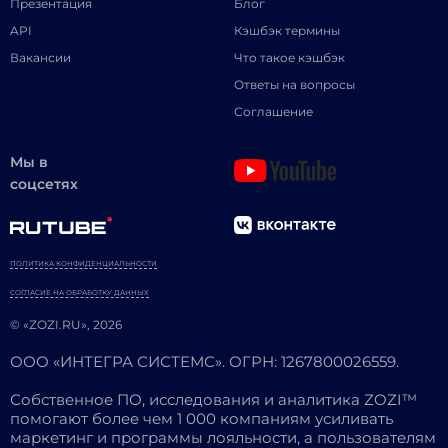
Презентация
Блог
API
Кэшбэк термины
Вакансии
Что такое кэшбэк
Ответы на вопросы
Соглашение
Мы в
соцсетях
ПОЛИТИКА КОНФИДЕНЦИАЛЬНОСТИ
СОГЛАСИЕ НА ОБРАБОТКУ ДАННЫХ
© «ZOZI.RU», 2026
ООО «ИНТЕГРА СИСТЕМС». ОГРН: 1267800026559.
Собственное ПО, исследования и аналитика ZOZI™
помогают более чем 1 000 компаниям усиливать
маркетинг и программы лояльности, а пользователям