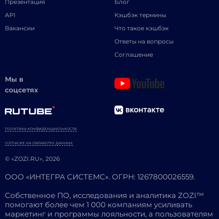
Презентация
Блог
API
Кэшбэк термины
Вакансии
Что такое кэшбэк
Ответы на вопросы
Соглашение
Мы в
соцсетях
ПОЛИТИКА КОНФИДЕНЦИАЛЬНОСТИ
СОГЛАСИЕ НА ОБРАБОТКУ ДАННЫХ
© «ZOZI.RU», 2026
ООО «ИНТЕГРА СИСТЕМС». ОГРН: 1267800026559.
Собственное ПО, исследования и аналитика ZOZI™
помогают более чем 1 000 компаниям усиливать
маркетинг и программы лояльности, а пользователям