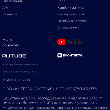
Презентация
Блог
API
Кэшбэк термины
Вакансии
Что такое кэшбэк
Ответы на вопросы
Соглашение
Мы в
соцсетях
ПОЛИТИКА КОНФИДЕНЦИАЛЬНОСТИ
СОГЛАСИЕ НА ОБРАБОТКУ ДАННЫХ
© «ZOZI.RU», 2026
ООО «ИНТЕГРА СИСТЕМС». ОГРН: 1267800026559.
Собственное ПО, исследования и аналитика ZOZI™
помогают более чем 1 000 компаниям усиливать
маркетинг и программы лояльности, а пользователям