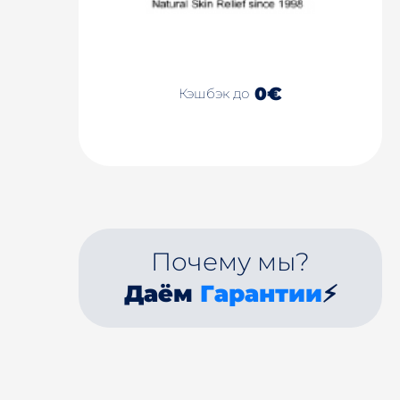
0€
Кэшбэк до
Почему мы?
Даём
Гарантии
⚡