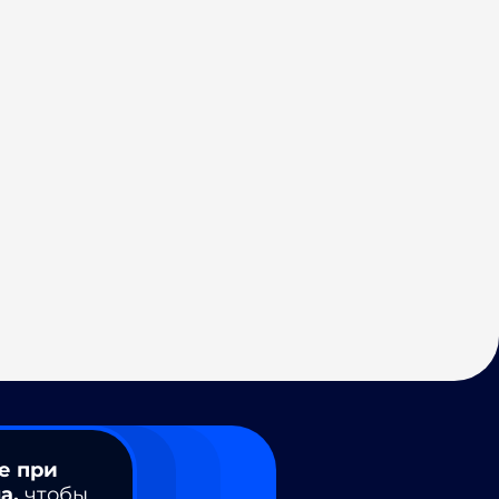
е при
а,
чтобы