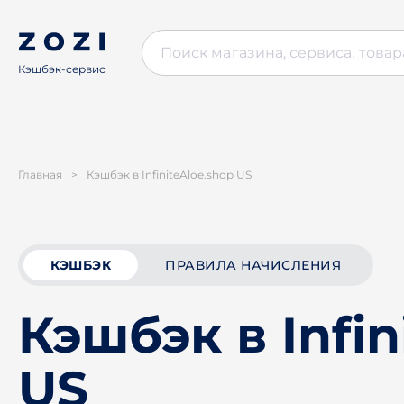
Кэшбэк-сервис
Главная
>
Кэшбэк в InfiniteAloe.shop US
КЭШБЭК
ПРАВИЛА НАЧИСЛЕНИЯ
Кэшбэк в Infin
US