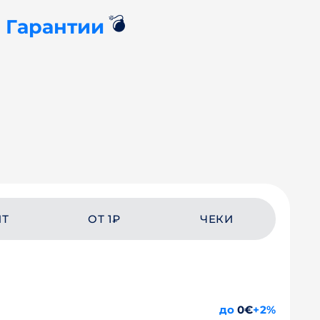
💣
+ Гарантии
ЙТ
ОТ 1₽
ЧЕКИ
до
0€
+2%