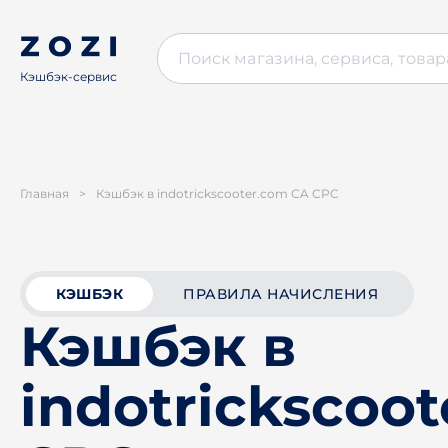
Кэшбэк-сервис
Главная
>
Кэшбэк в indotrickscooter.com CA CPC
КЭШБЭК
ПРАВИЛА НАЧИСЛЕНИЯ
Кэшбэк в
indotrickscoo