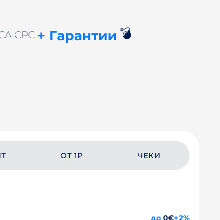
💣
+ Гарантии
 CA CPC
ЙТ
ОТ 1₽
ЧЕКИ
до
0€
+2%