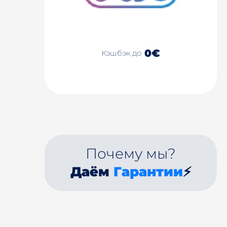
0€
Кэшбэк до
Почему мы?
Даём
Гарантии
⚡