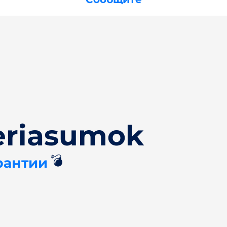
eriasumok
💣
рантии