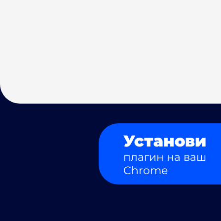
Установи
плагин на ваш
Chrome