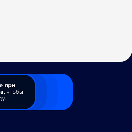
е при
а,
чтобы
ду.