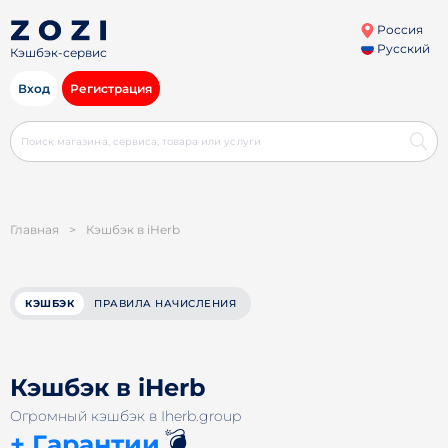
Россия
Русский
Кэшбэк-сервис
Вход
Регистрация
Главная
>
Кэшбэк в iHerb
КЭШБЭК
ПРАВИЛА НАЧИСЛЕНИЯ
Кэшбэк в iHerb
Огромный кэшбэк в Iherb.group
💣
+ Гарантии