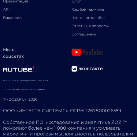
Презентация
Блог
API
Кэшбэк термины
Вакансии
Что такое кэшбэк
Ответы на вопросы
Соглашение
Мы в
соцсетях
ПОЛИТИКА КОНФИДЕНЦИАЛЬНОСТИ
СОГЛАСИЕ НА ОБРАБОТКУ ДАННЫХ
© «ZOZI.RU», 2026
ООО «ИНТЕГРА СИСТЕМС». ОГРН: 1267800026559.
Собственное ПО, исследования и аналитика ZOZI™
помогают более чем 1 000 компаниям усиливать
маркетинг и программы лояльности, а пользователям