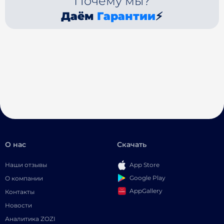
Почему мы?
Даём
Гарантии
⚡
О нас
Скачать
Наши отзывы
App Store
Google Play
О компании
AppGallery
Контакты
Новости
Аналитика ZOZI