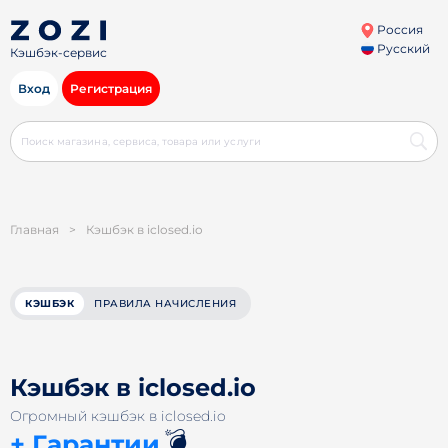
Россия
Русский
Кэшбэк-сервис
Вход
Регистрация
Главная
>
Кэшбэк в iclosed.io
КЭШБЭК
ПРАВИЛА НАЧИСЛЕНИЯ
Кэшбэк в iclosed.io
Огромный кэшбэк в iclosed.io
💣
+ Гарантии