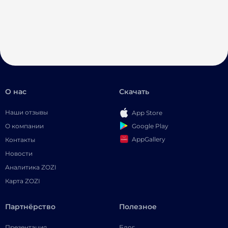
О нас
Скачать
Наши отзывы
App Store
Google Play
О компании
AppGallery
Контакты
Новости
Аналитика ZOZI
Карта ZOZI
Партнёрство
Полезное
Презентация
Блог