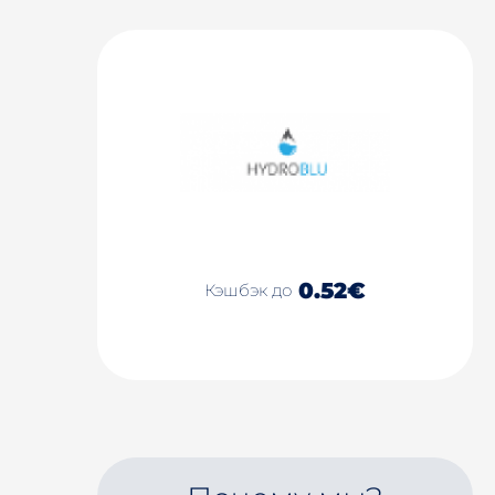
0.52€
Кэшбэк до