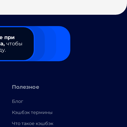
е при
а,
чтобы
ду.
Полезное
Блог
Кэшбэк термины
Что такое кэшбэк