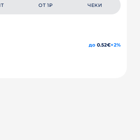
ЙТ
ОТ 1₽
ЧЕКИ
до
0.52€
+2%