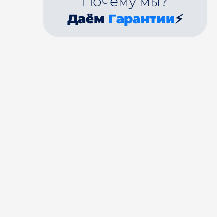
Почему мы?
Даём
Гарантии
⚡