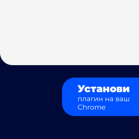
Установи
плагин на ваш
Chrome