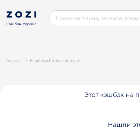
Кэшбэк-сервис
Главная
>
Кэшбэк в htmlacademy.ru
Этот кэшбэк на п
Нашли эт