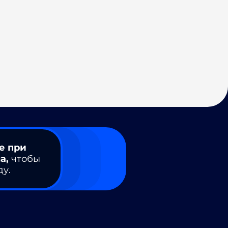
е при
а,
чтобы
ду.