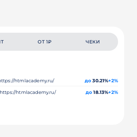
ЙТ
ОТ 1₽
ЧЕКИ
tps://htmlacademy.ru/
до
30.21%
+2%
ttps://htmlacademy.ru/
до
18.13%
+2%