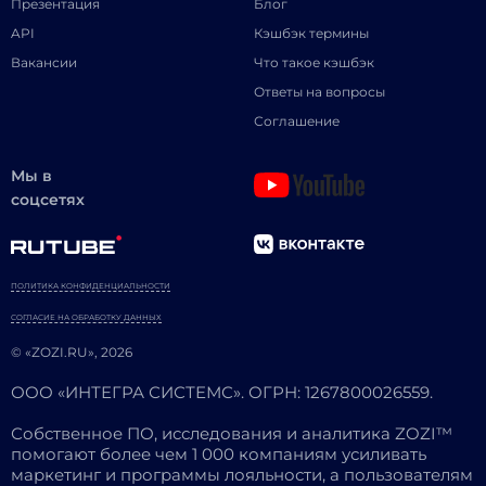
Презентация
Блог
API
Кэшбэк термины
Вакансии
Что такое кэшбэк
Ответы на вопросы
Соглашение
Мы в
соцсетях
ПОЛИТИКА КОНФИДЕНЦИАЛЬНОСТИ
СОГЛАСИЕ НА ОБРАБОТКУ ДАННЫХ
© «ZOZI.RU», 2026
ООО «ИНТЕГРА СИСТЕМС». ОГРН: 1267800026559.
Собственное ПО, исследования и аналитика ZOZI™
помогают более чем 1 000 компаниям усиливать
маркетинг и программы лояльности, а пользователям