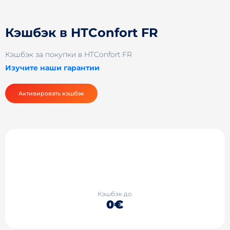
Кэшбэк в HTConfort FR
Кэшбэк за покупки в HTConfort FR
Изучите наши гарантии
Активировать кэшбэк
Кэшбэк до
0€