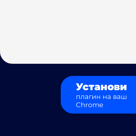
Установи
плагин на ваш
Chrome