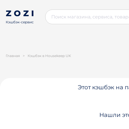
Кэшбэк-сервис
Главная
>
Кэшбэк в Housekeep UK
Этот кэшбэк на п
Нашли эт