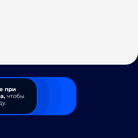
е при
а,
чтобы
ду.