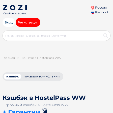
Россия
Русский
Кэшбэк-сервис
Вход
Регистрация
Главная
>
Кэшбэк в HostelPass WW
КЭШБЭК
ПРАВИЛА НАЧИСЛЕНИЯ
Кэшбэк в HostelPass WW
Огромный кэшбэк в HostelPass WW
💣
+ Гарантии