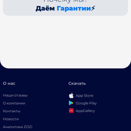
Даём
Гарантии
⚡
О нас
Скачать
Наши отзывы
App Store
Google Play
О компании
AppGallery
Контакты
Новости
Аналитика ZOZI