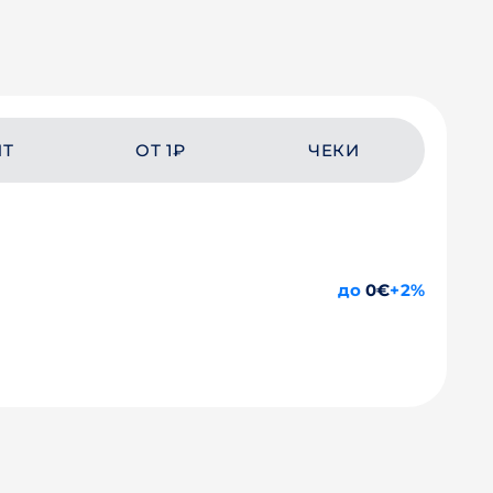
ЙТ
ОТ 1₽
ЧЕКИ
до
0€
+2%