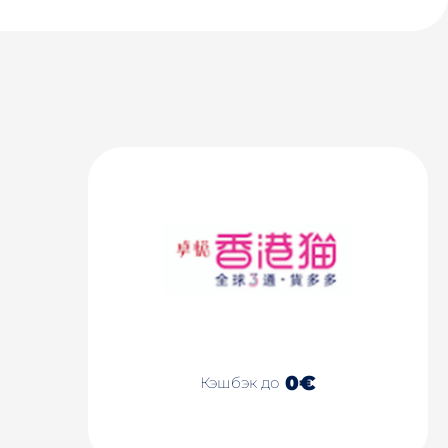
0€
Кэшбэк до