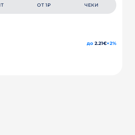
ЙТ
ОТ 1₽
ЧЕКИ
до
2.21€
+2%