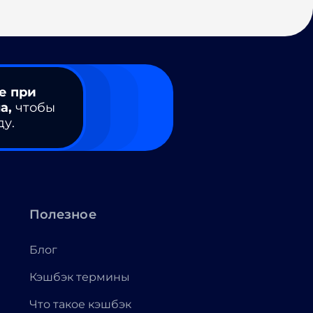
е при
а,
чтобы
ду.
Полезное
Блог
Кэшбэк термины
Что такое кэшбэк