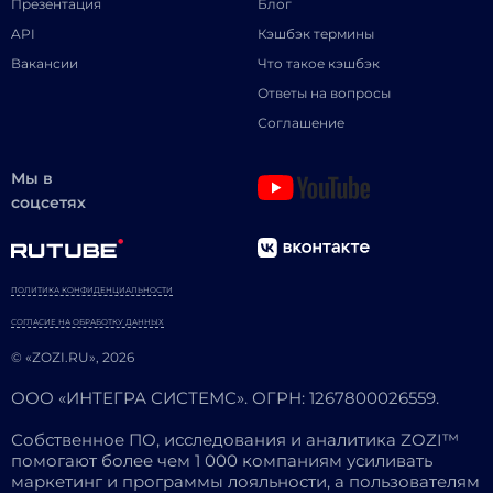
Презентация
Блог
API
Кэшбэк термины
Вакансии
Что такое кэшбэк
Ответы на вопросы
Соглашение
Мы в
соцсетях
ПОЛИТИКА КОНФИДЕНЦИАЛЬНОСТИ
СОГЛАСИЕ НА ОБРАБОТКУ ДАННЫХ
© «ZOZI.RU», 2026
ООО «ИНТЕГРА СИСТЕМС». ОГРН: 1267800026559.
Собственное ПО, исследования и аналитика ZOZI™
помогают более чем 1 000 компаниям усиливать
маркетинг и программы лояльности, а пользователям