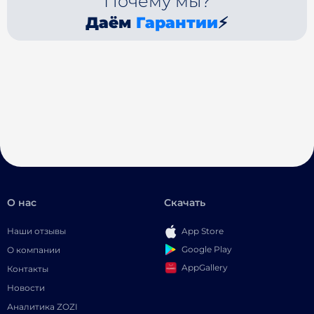
Почему мы?
Даём
Гарантии
⚡
О нас
Скачать
Наши отзывы
App Store
Google Play
О компании
AppGallery
Контакты
Новости
Аналитика ZOZI