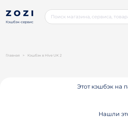
Кэшбэк-сервис
Главная
>
Кэшбэк в Hive UK 2
Этот кэшбэк на п
Нашли эт