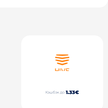
1.33€
Кэшбэк до