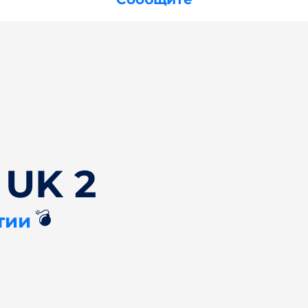
 UK 2
💣
тии