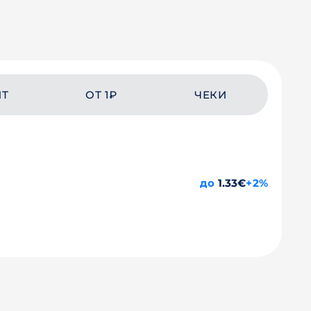
ЙТ
ОТ 1₽
ЧЕКИ
до
1.33€
+2%