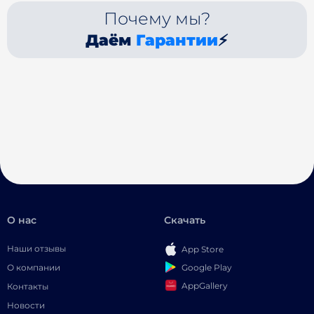
Почему мы?
Даём
Гарантии
⚡
О нас
Скачать
Наши отзывы
App Store
Google Play
О компании
AppGallery
Контакты
Новости